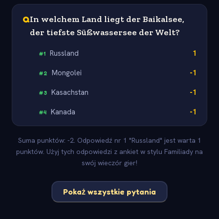
Q
In welchem Land liegt der Baikalsee,
der tiefste Süßwassersee der Welt?
Russland
1
#
1
Mongolei
-1
#
2
Kasachstan
-1
#
3
Kanada
-1
#
4
Suma punktów: -2. Odpowiedź nr 1 "Russland" jest warta 1
punktów. Użyj tych odpowiedzi z ankiet w stylu Familiady na
swój wieczór gier!
Pokaż wszystkie pytania