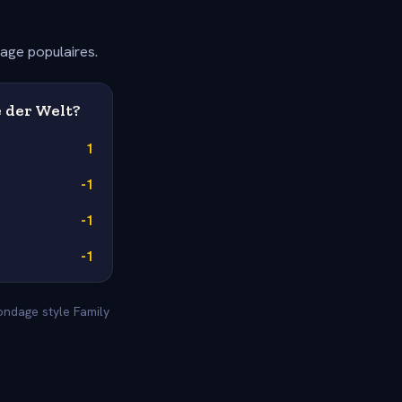
dage populaires.
e der Welt?
1
-1
-1
-1
sondage style Family