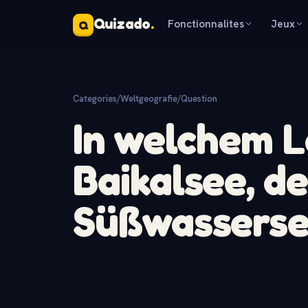
Quizado
.
Fonctionnalites
Jeux
Q
Categories
/
Weltgeografie
/
Question
In welchem L
Baikalsee, de
Süßwasserse