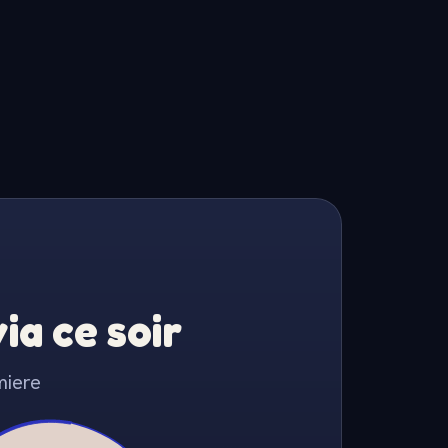
a ce soir
miere