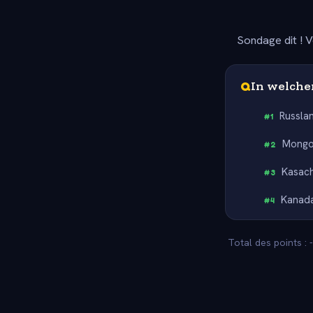
Sondage dit ! V
Q
In welchem
Russla
#
1
Mongo
#
2
Kasac
#
3
Kanad
#
4
Total des points : 