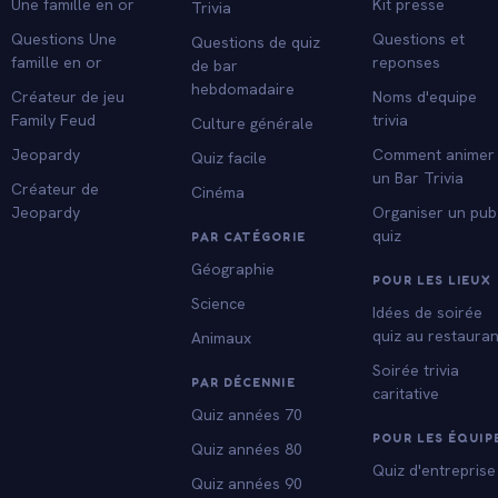
Une famille en or
Kit presse
Trivia
Questions Une
Questions et
Questions de quiz
famille en or
reponses
de bar
hebdomadaire
Créateur de jeu
Noms d'equipe
Family Feud
trivia
Culture générale
Jeopardy
Comment animer
Quiz facile
un Bar Trivia
Créateur de
Cinéma
Jeopardy
Organiser un pub
quiz
PAR CATÉGORIE
Géographie
POUR LES LIEUX
Science
Idées de soirée
quiz au restauran
Animaux
Soirée trivia
PAR DÉCENNIE
caritative
Quiz années 70
POUR LES ÉQUIP
Quiz années 80
Quiz d'entreprise
Quiz années 90