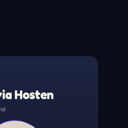
via Hosten
nd