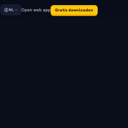
Open web app
NL
Gratis downloaden