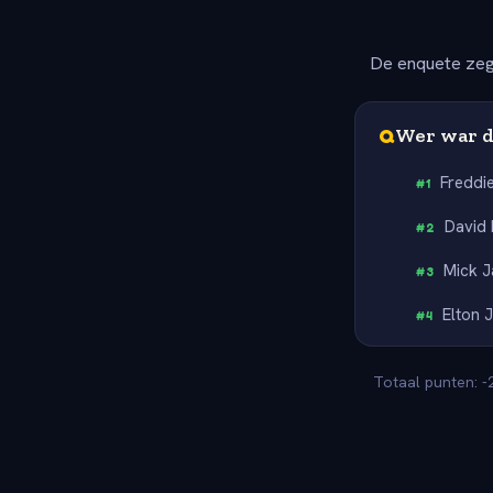
De enquete zeg
Q
Wer war d
Freddi
#
1
David
#
2
Mick J
#
3
Elton 
#
4
Totaal punten: -