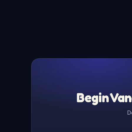
Begin Van
D