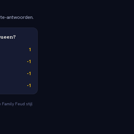
ete-antwoorden.
Queen?
1
-1
-1
-1
Family Feud stijl