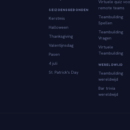
Virtuele quiz vo
remote teams
SEIZOENSGEBONDEN
Teambuilding
Kerstmis
Spellen
Halloween
Teambuilding
Thanksgiving
Vragen
Valentijnsdag
Virtuele
Teambuilding
Pasen
4 juli
WERELDWIJD
St. Patrick's Day
Teambuilding
wereldwijd
Bar trivia
wereldwijd