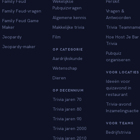
Family Feud
Wekelijkse
Perskit
Pubquizvragen
Family Feud-vragen
Vragen &
Algemene kennis
Antwoorden
Family Feud Game
Maker
Makkelijke trivia
Trivia Teamnam
Jeopardy
Film
Hoe Host Je Bar
Trivia
Jeopardy-maker
OP CATEGORIE
Pubquiz
Aardrijkskunde
organiseren
Wetenschap
VOOR LOCATIES
Dieren
Ideeën voor
quizavond in
OP DECENNIUM
restaurant
Trivia jaren 70
Trivia-avond
Trivia jaren 80
Inzamelingsactie
Trivia jaren 90
VOOR TEAMS
Trivia jaren 2000
Bedrijfstrivia
Trivia jaren 2010