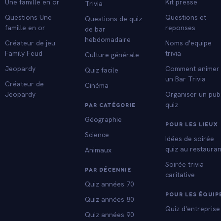
Une famille en or
Kit presse
Trivia
Questions Une
Questions et
Questions de quiz
famille en or
reponses
de bar
hebdomadaire
Créateur de jeu
Noms d'equipe
Family Feud
trivia
Culture générale
Jeopardy
Comment animer
Quiz facile
un Bar Trivia
Créateur de
Cinéma
Jeopardy
Organiser un pub
quiz
PAR CATÉGORIE
Géographie
POUR LES LIEUX
Science
Idées de soirée
quiz au restauran
Animaux
Soirée trivia
PAR DÉCENNIE
caritative
Quiz années 70
POUR LES ÉQUIP
Quiz années 80
Quiz d'entreprise
Quiz années 90