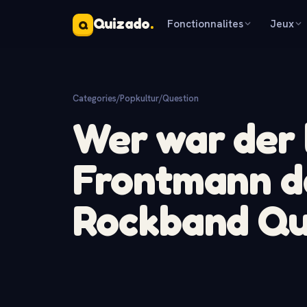
Quizado
.
Fonctionnalites
Jeux
Q
Categories
/
Popkultur
/
Question
Wer war der
Frontmann de
Rockband Q