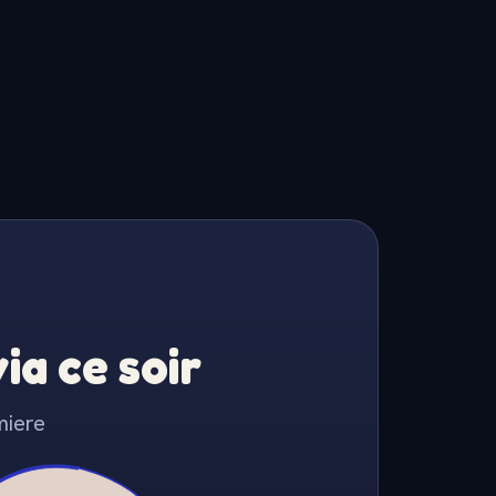
a ce soir
miere