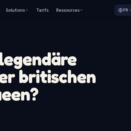
Solutions
Tarifs
Ressources
FR
 legendäre
r britischen
ueen?