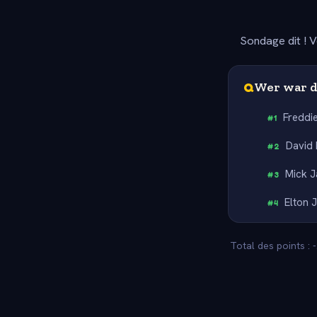
Sondage dit ! V
Q
Wer war d
Freddi
#
1
David
#
2
Mick J
#
3
Elton 
#
4
Total des points : 