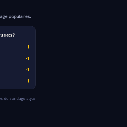
dage populaires.
Queen?
1
-1
-1
-1
ses de sondage style