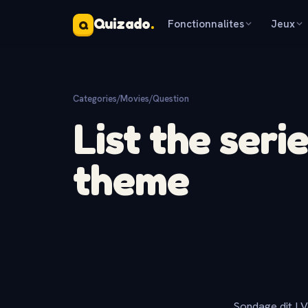
Quizado
.
Fonctionnalites
Jeux
Q
Categories
/
Movies
/
Question
List the seri
theme
Sondage dit ! V