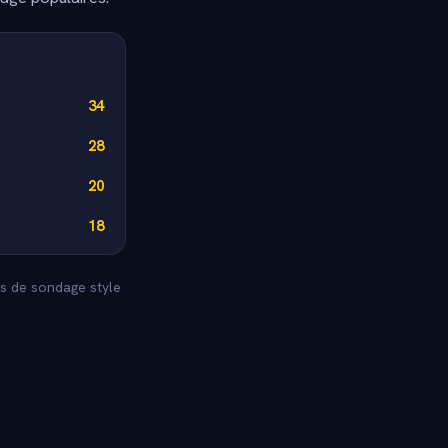
34
28
20
18
es de sondage style