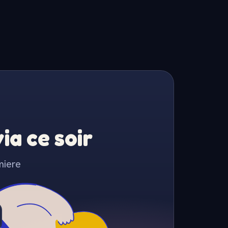
a ce soir
miere