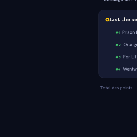
Q
List the s
Prison
#
1
Orange
#
2
For Li
#
3
Wentw
#
4
Total des points :