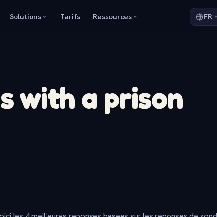
Solutions
Tarifs
Ressources
FR
es with a prison
oici les 4 meilleures reponses basees sur les reponses de son