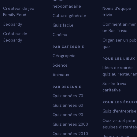
hebdomadaire
Créateur de jeu
Noms d'equipe
Family Feud
trivia
Culture générale
Jeopardy
Comment animer
Quiz facile
un Bar Trivia
Créateur de
Cinéma
Jeopardy
Organiser un pub
quiz
PAR CATÉGORIE
Géographie
POUR LES LIEUX
Science
Idées de soirée
quiz au restauran
Animaux
Soirée trivia
PAR DÉCENNIE
caritative
Quiz années 70
POUR LES ÉQUIP
Quiz années 80
Quiz d'entreprise
Quiz années 90
Quiz virtuel pour
Quiz années 2000
équipes distante
Quiz années 2010
Jeux de team