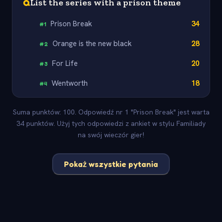
Q
List the series with a prison theme
Prison Break
34
#
1
Orange is the new black
28
#
2
For Life
20
#
3
Wentworth
18
#
4
Suma punktów: 100. Odpowiedź nr 1 "Prison Break" jest warta
34 punktów. Użyj tych odpowiedzi z ankiet w stylu Familiady
na swój wieczór gier!
Pokaż wszystkie pytania