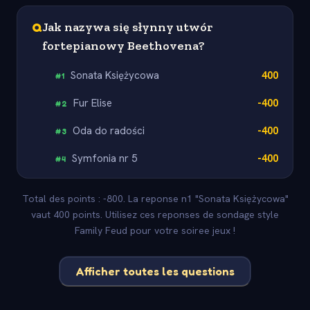
Q
Jak nazywa się słynny utwór
fortepianowy Beethovena?
Sonata Księżycowa
400
#
1
Fur Elise
-400
#
2
Oda do radości
-400
#
3
Symfonia nr 5
-400
#
4
Total des points : -800. La reponse n1 "Sonata Księżycowa"
vaut 400 points. Utilisez ces reponses de sondage style
Family Feud pour votre soiree jeux !
Afficher toutes les questions