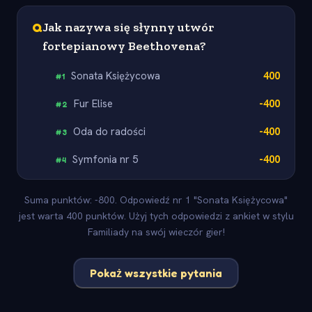
Q
Jak nazywa się słynny utwór
fortepianowy Beethovena?
Sonata Księżycowa
400
#
1
Fur Elise
-400
#
2
Oda do radości
-400
#
3
Symfonia nr 5
-400
#
4
Suma punktów: -800. Odpowiedź nr 1 "Sonata Księżycowa"
jest warta 400 punktów. Użyj tych odpowiedzi z ankiet w stylu
Familiady na swój wieczór gier!
Pokaż wszystkie pytania