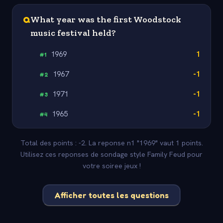
Q
What year was the first Woodstock
music festival held?
1969
1
#
1
1967
-1
#
2
1971
-1
#
3
1965
-1
#
4
Total des points : -2. La reponse n1 "1969" vaut 1 points.
Utilisez ces reponses de sondage style Family Feud pour
votre soiree jeux !
Afficher toutes les questions