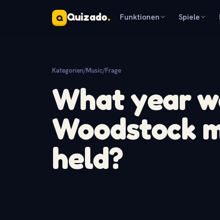
Quizado
.
Funktionen
Spiele
Q
Kategorien
/
Music
/
Frage
What year wa
Woodstock mu
held?