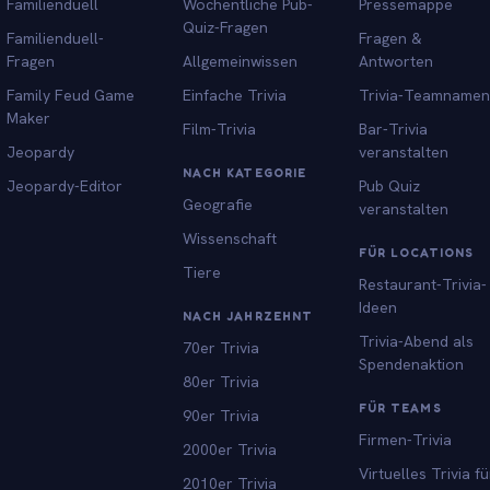
Familienduell
Wöchentliche Pub-
Pressemappe
Quiz-Fragen
Familienduell-
Fragen &
Fragen
Allgemeinwissen
Antworten
Family Feud Game
Einfache Trivia
Trivia-Teamnamen
Maker
Film-Trivia
Bar-Trivia
Jeopardy
veranstalten
NACH KATEGORIE
Jeopardy-Editor
Pub Quiz
Geografie
veranstalten
Wissenschaft
FÜR LOCATIONS
Tiere
Restaurant-Trivia-
Ideen
NACH JAHRZEHNT
Trivia-Abend als
70er Trivia
Spendenaktion
80er Trivia
FÜR TEAMS
90er Trivia
Firmen-Trivia
2000er Trivia
Virtuelles Trivia fü
2010er Trivia