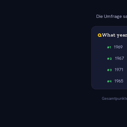
Die Umfrage sa
Q
What year
1969
#
1
1967
#
2
1971
#
3
1965
#
4
Gesamtpunkte: