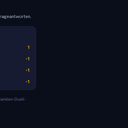
frageantworten.
1
-1
-1
-1
amilien-Duell-