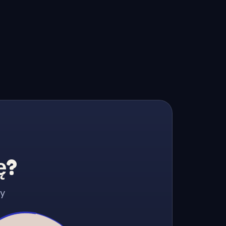
ę?
zy