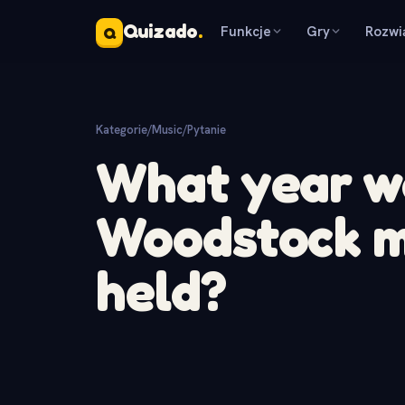
Quizado
.
Funkcje
Gry
Rozwi
Q
Kategorie
/
Music
/
Pytanie
What year wa
Woodstock mu
held?