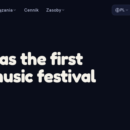
ązania
Cennik
Zasoby
PL
s the first
sic festival