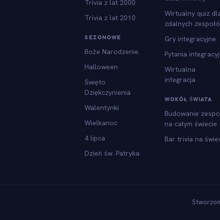
Trivia z lat 2000
Wirtualny quiz dl
Trivia z lat 2010
zdalnych zespoł
SEZONOWE
Gry integracyjne
Boże Narodzenie
Pytania integracy
Halloween
Wirtualna
integracja
Święto
Dziękczynienia
WOKÓŁ ŚWIATA
Walentynki
Budowanie zespo
Wielkanoc
na całym świecie
4 lipca
Bar trivia na świe
Dzień św. Patryka
Stworzon