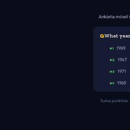
Ankieta mówi! 
Q
What year 
1969
#
1
1967
#
2
1971
#
3
1965
#
4
Suma punktów: -