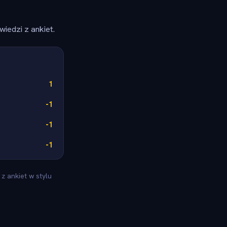
iedzi z ankiet.
1
-1
-1
-1
z ankiet w stylu