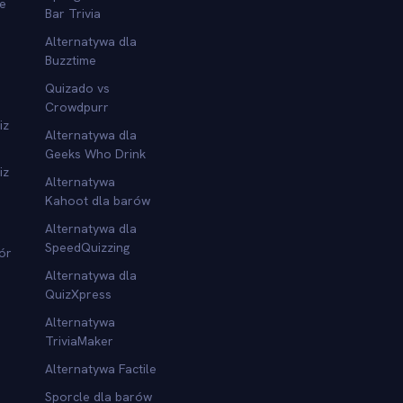
we
Bar Trivia
Alternatywa dla
Buzztime
Quizado vs
Crowdpurr
iz
Alternatywa dla
Geeks Who Drink
iz
Alternatywa
Kahoot dla barów
Alternatywa dla
SpeedQuizzing
ór
Alternatywa dla
QuizXpress
Alternatywa
TriviaMaker
Alternatywa Factile
Sporcle dla barów