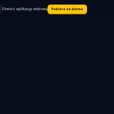
Otwórz aplikację webową
Pobierz za darmo