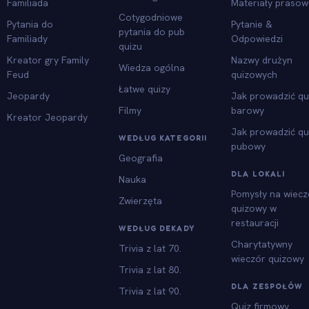
Familiada
Materiały praso
Cotygodniowe
Pytania do
Pytanie &
pytania do pub
Familiady
Odpowiedzi
quizu
Kreator gry Family
Nazwy drużyn
Wiedza ogólna
Feud
quizowych
Łatwe quizy
Jeopardy
Jak prowadzić qu
Filmy
barowy
Kreator Jeopardy
Jak prowadzić qu
WEDŁUG KATEGORII
pubowy
Geografia
DLA LOKALI
Nauka
Pomysły na wiecz
Zwierzęta
quizowy w
restauracji
WEDŁUG DEKADY
Charytatywny
Trivia z lat 70.
wieczór quizowy
Trivia z lat 80.
DLA ZESPOŁÓW
Trivia z lat 90.
Quiz firmowy