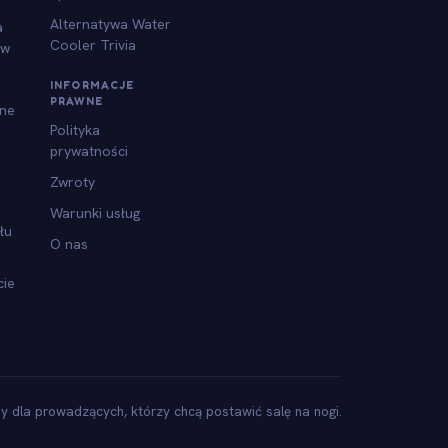
Alternatywa Water
a
Cooler Trivia
ów
INFORMACJE
PRAWNE
jne
Polityka
prywatności
Zwroty
Warunki usług
łu
O nas
cie
y dla prowadzących, którzy chcą postawić salę na nogi.