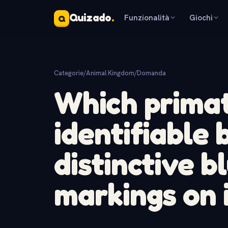
Quizado
.
Funzionalità
Giochi
Q
Categorie
/
Animal Kingdom
/
Domanda
Which primat
identifiable 
distinctive b
markings on 