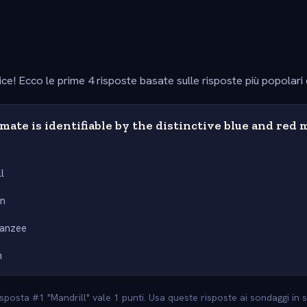
ice! Ecco le prime 4 risposte basate sulle risposte più popolari
ate is identifiable by the distinctive blue and red
l
n
anzee
n
 risposta #1 "Mandrill" vale 1 punti. Usa queste risposte ai sondaggi in 