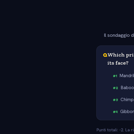
Il sondaggio d
Q
Which prim
its face?
Mandril
#
1
Baboo
#
2
Chimp
#
3
Gibbo
#
4
Punti totali: -2. La