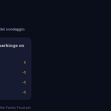
 del sondaggio.
 markings on
1
-1
-1
-1
stile Family Feud per