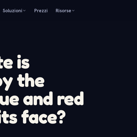
Soluzioni
Prezzi
Risorse
e is
by the
lue and red
its face?