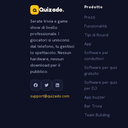
Prodotto
Quizado
.
Q
Prezzi
Serate trivia e game
Funzionalità
show di livello
professionale. I
Tipi di Round
giocatori si uniscono
App
dal telefono, tu gestisci
lo spettacolo. Nessun
Software per
hardware, nessun
conduttori
download per il
Software per quiz
pubblico.
gratuito
Software per quiz
per DJ
support@quizado.com
App buzzer
Bar Trivia
Team Building