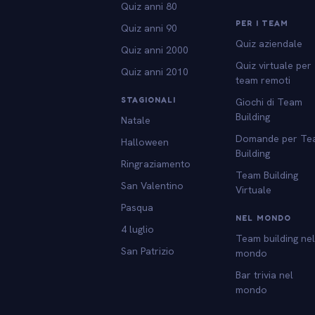
Quiz anni 80
PER I TEAM
Quiz anni 90
Quiz aziendale
Quiz anni 2000
Quiz virtuale per
Quiz anni 2010
team remoti
STAGIONALI
Giochi di Team
Building
Natale
Domande per Te
Halloween
Building
Ringraziamento
Team Building
San Valentino
Virtuale
Pasqua
NEL MONDO
4 luglio
Team building ne
San Patrizio
mondo
Bar trivia nel
mondo