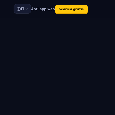
Apri app web
IT
Scarica gratis