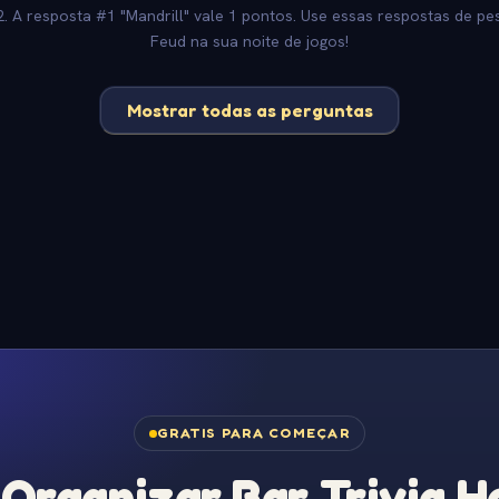
2. A resposta #1 "Mandrill" vale 1 pontos. Use essas respostas de pes
Feud na sua noite de jogos!
Mostrar todas as perguntas
GRATIS PARA COMEÇAR
Organizar Bar Trivia Ho