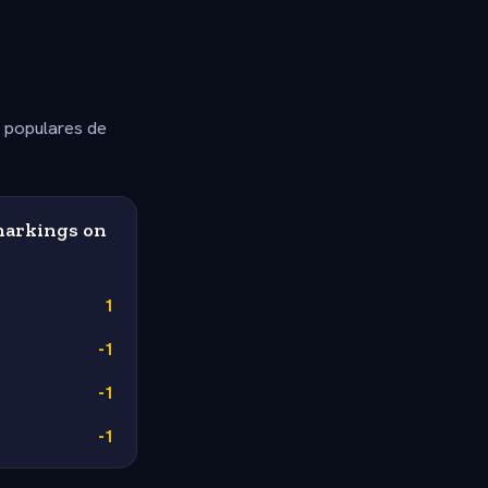
s populares de
 markings on
1
-1
-1
-1