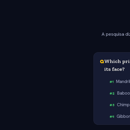
A pesquisa di
Q
Which prim
its face?
Mandril
#
1
Baboo
#
2
Chimp
#
3
Gibbo
#
4