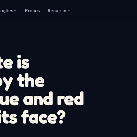
luções
Precos
Recursos
e is
by the
lue and red
its face?