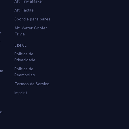
Alt. TriviaMaker
Alt. Factile
Sporcle para bares
Alt. Water Cooler
a
Trivia
a
LEGAL
Politica de
Privacidade
Politica de
am
Reembolso
Termos de Servico
Imprint
lo