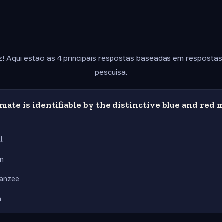
z! Aqui estao as 4 principais respostas baseadas em resposta
pesquisa.
ate is identifiable by the distinctive blue and red
l
n
anzee
n