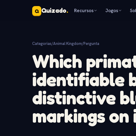
Quizado
.
Recursos
Jogos
So
Q
Categorias
/
Animal Kingdom
/
Pergunta
Which primat
identifiable 
distinctive b
markings on 