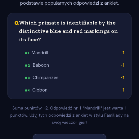
podstawie popularnych odpowiedzi z ankiet.
Q
Which primate is identifiable by the
distinctive blue and red markings on
its face?
Mandrill
1
#
1
Baboon
-1
#
2
Chimpanzee
-1
#
3
Gibbon
-1
#
4
Suma punktów: -2. Odpowiedź nr 1 "Mandrill" jest warta 1
punktów. Użyj tych odpowiedzi z ankiet w stylu Familiady na
swój wieczór gier!