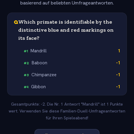
basierend auf beliebten Umfrageantworten.
Q
Which primate is identifiable by the
distinctive blue and red markings on
its face?
Mandrill
1
#
1
Baboon
-1
#
2
Chimpanzee
-1
#
3
Gibbon
-1
#
4
Gesamtpunkte: -2. Die Nr. 1 Antwort "Mandrill" ist 1 Punkte
wert. Verwenden Sie diese Familien-Duell-Umfrageantworten
für Ihren Spieleabend!