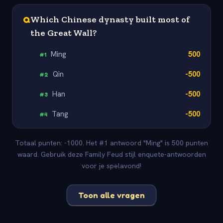
Q
Which Chinese dynasty built most of
the Great Wall?
Ming
500
#
1
Qin
-500
#
2
Han
-500
#
3
Tang
-500
#
4
Totaal punten: -1000. Het #1 antwoord "Ming" is 500 punten
waard. Gebruik deze Family Feud stijl enquete-antwoorden
voor je spelavond!
Toon alle vragen