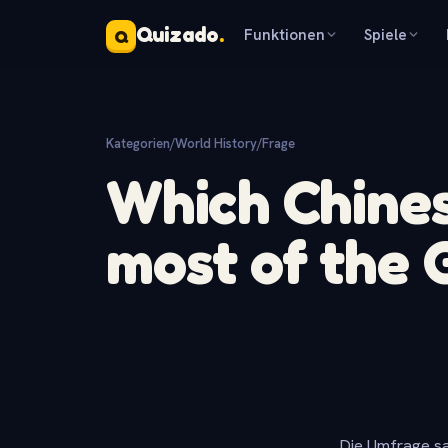
Quizado
.
Funktionen
Spiele
Q
Kategorien
/
World History
/
Frage
Which Chines
most of the 
Die Umfrage sa