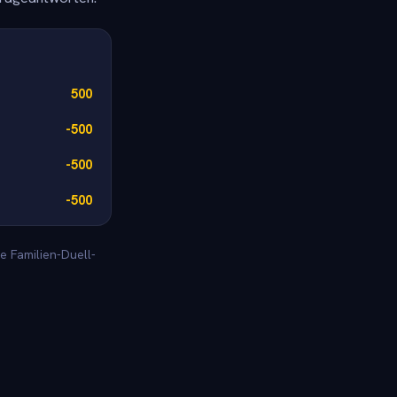
500
-500
-500
-500
e Familien-Duell-