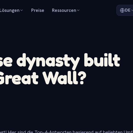
Lösungen
Preise
Ressourcen
DE
e dynasty built
Great Wall?
gt! Hier sind die Top-4-Antworten basierend auf beliebten Um