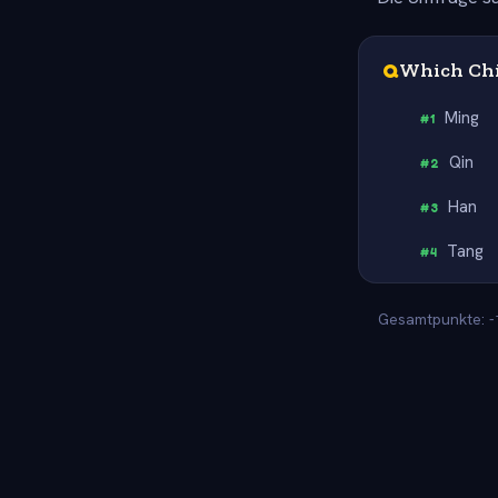
Q
Which Chi
Ming
#
1
Qin
#
2
Han
#
3
Tang
#
4
Gesamtpunkte: -1