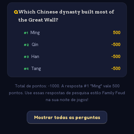
Q
Which Chinese dynasty built most of
the Great Wall?
Ming
500
#
1
Qin
-500
#
2
Han
-500
#
3
Tang
-500
#
4
Total de pontos: -1000. A resposta #1 "Ming" vale 500
pontos. Use essas respostas de pesquisa estilo Family Feud
na sua noite de jogos!
Mostrar todas as perguntas