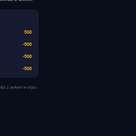
500
-500
-500
-500
zi z ankiet w stylu