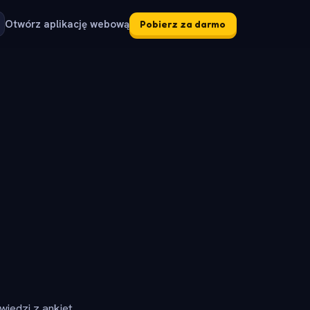
Otwórz aplikację webową
Pobierz za darmo
iedzi z ankiet.