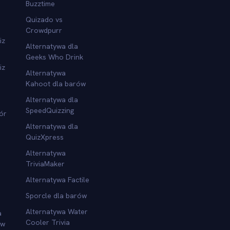
Buzztime
Quizado vs
Crowdpurr
iz
Alternatywa dla
Geeks Who Drink
iz
Alternatywa
Kahoot dla barów
Alternatywa dla
SpeedQuizzing
ór
Alternatywa dla
QuizXpress
Alternatywa
TriviaMaker
Alternatywa Factile
Sporcle dla barów
Alternatywa Water
a
Cooler Trivia
ów