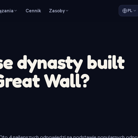
ązania
Cennik
Zasoby
PL
e dynasty built
Great Wall?
Oto 4 najlepszych odpowiedzi na podstawie popularnych odpow