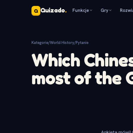
Quizado
.
Funkcje
Gry
Rozwi
Q
Kategorie
/
World History
/
Pytanie
Which Chines
most of the 
Ankieta mówi! 