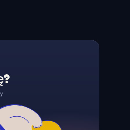
ę?
zy