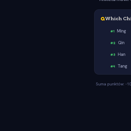
Q
Which Chi
Ming
#
1
Qin
#
2
Han
#
3
Tang
#
4
Suma punktów: -100