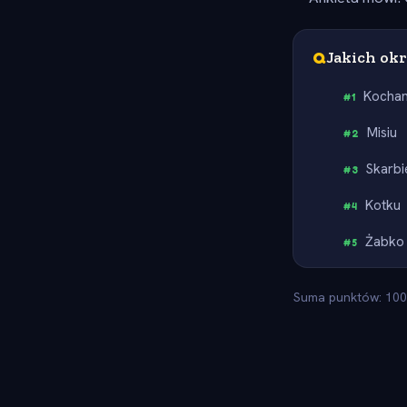
Q
Jakich ok
Kochan
#
1
Misiu
#
2
Skarbi
#
3
Kotku
#
4
Żabko
#
5
Suma punktów: 100.