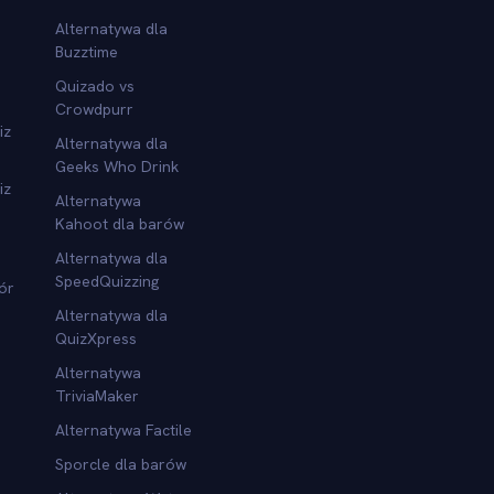
Alternatywa dla
Buzztime
Quizado vs
Crowdpurr
iz
Alternatywa dla
Geeks Who Drink
iz
Alternatywa
Kahoot dla barów
Alternatywa dla
SpeedQuizzing
ór
Alternatywa dla
QuizXpress
Alternatywa
TriviaMaker
Alternatywa Factile
Sporcle dla barów