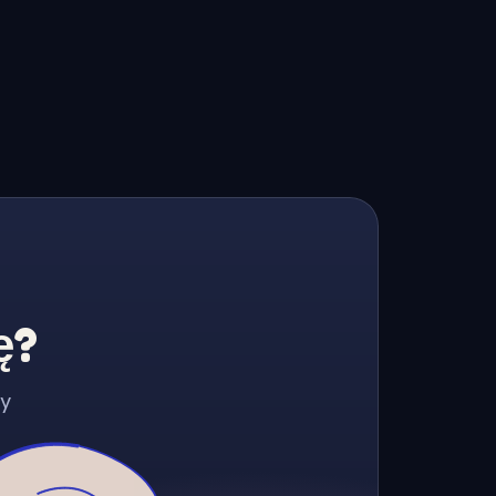
ę?
zy