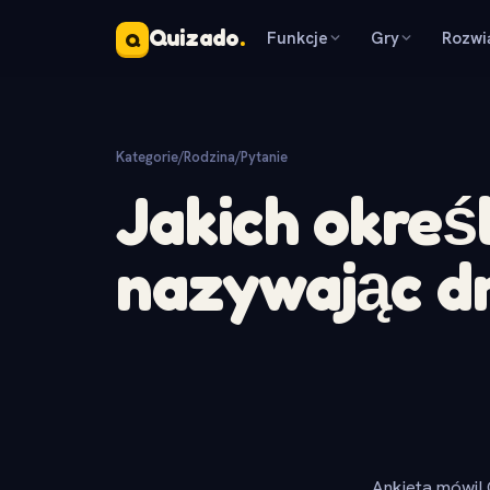
Quizado
.
Funkcje
Gry
Rozwi
Q
Kategorie
/
Rodzina
/
Pytanie
Jakich okre
nazywając d
Ankieta mówi! 