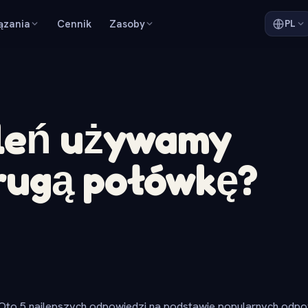
ązania
Cennik
Zasoby
PL
śleń używamy
rugą połówkę?
Oto 5 najlepszych odpowiedzi na podstawie popularnych odpow