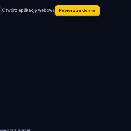
Otwórz aplikację webową
Pobierz za darmo
iedzi z ankiet.