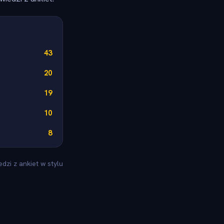
43
20
19
10
8
zi z ankiet w stylu