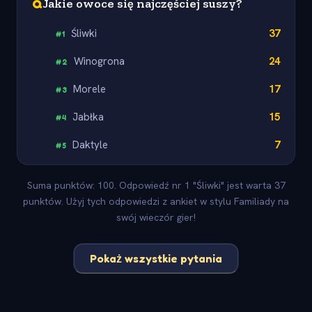
Q
Jakie owoce się najczęściej suszy?
Śliwki
37
#
1
Winogrona
24
#
2
Morele
17
#
3
Jabłka
15
#
4
Daktyle
7
#
5
Suma punktów: 100. Odpowiedź nr 1 "Śliwki" jest warta 37
punktów. Użyj tych odpowiedzi z ankiet w stylu Familiady na
swój wieczór gier!
Pokaż wszystkie pytania