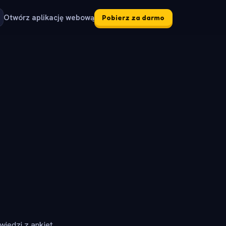
Otwórz aplikację webową
Pobierz za darmo
iedzi z ankiet.