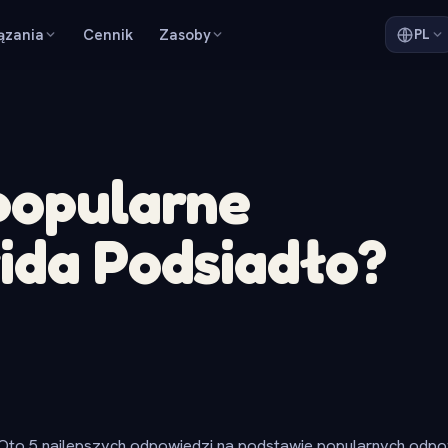
ązania
Cennik
Zasoby
PL
popularne
ida Podsiadło?
Oto 5 najlepszych odpowiedzi na podstawie popularnych odpow