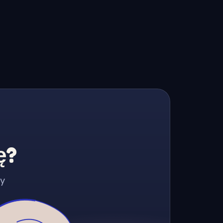
ę?
zy