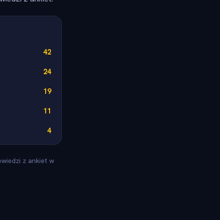
42
24
19
11
4
wiedzi z ankiet w