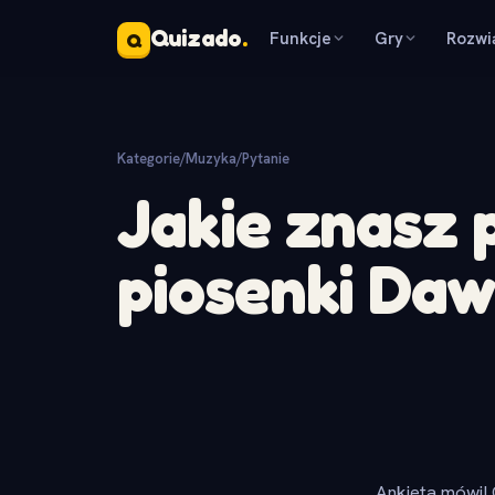
Quizado
.
Funkcje
Gry
Rozwi
Q
Kategorie
/
Muzyka
/
Pytanie
Jakie znasz 
piosenki Daw
Ankieta mówi! 