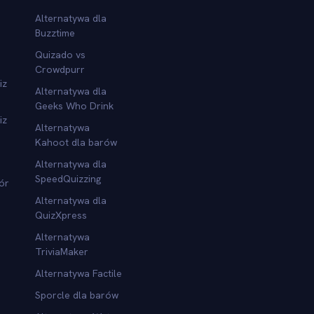
Alternatywa dla
Buzztime
Quizado vs
Crowdpurr
iz
Alternatywa dla
Geeks Who Drink
iz
Alternatywa
Kahoot dla barów
Alternatywa dla
SpeedQuizzing
ór
Alternatywa dla
QuizXpress
Alternatywa
TriviaMaker
Alternatywa Factile
Sporcle dla barów