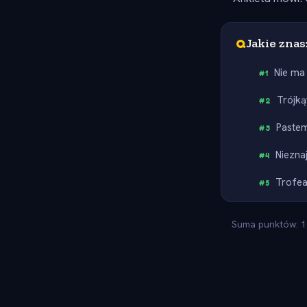
Q
Jakie zna
Nie ma 
#
1
Trójką
#
2
Paste
#
3
Niezn
#
4
Trofe
#
5
Suma punktów: 10