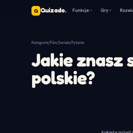
Quizado
.
Funkcje
Gry
Rozwi
Q
Kategorie
/
Film/Seriale
/
Pytanie
Jakie znasz 
polskie?
Ankieta mówi! 