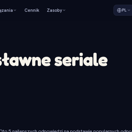
ązania
Cennik
Zasoby
PL
sławne seriale
Oto 5 najlepszych odpowiedzi na podstawie popularnych odpow