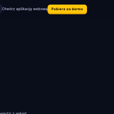
Otwórz aplikację webową
Pobierz za darmo
iedzi z ankiet.