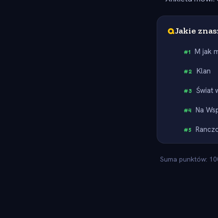
Q
Jakie znas
M jak 
#
1
Klan
#
2
Świat 
#
3
Na Wsp
#
4
Rancz
#
5
Suma punktów: 100.