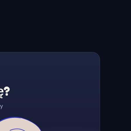
ę?
zy