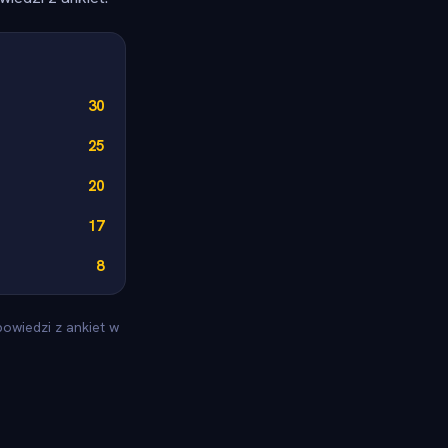
30
25
20
17
8
powiedzi z ankiet w