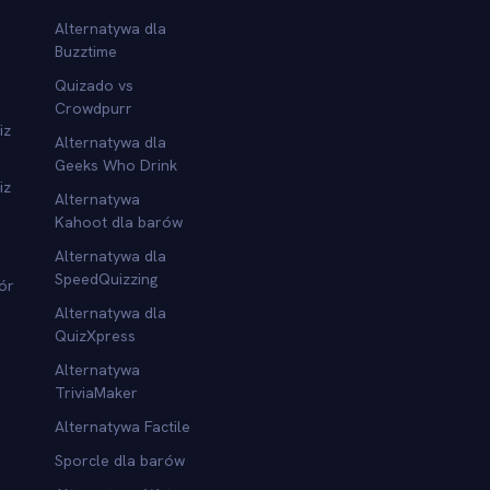
Alternatywa dla
Buzztime
Quizado vs
Crowdpurr
iz
Alternatywa dla
Geeks Who Drink
iz
Alternatywa
Kahoot dla barów
Alternatywa dla
SpeedQuizzing
ór
Alternatywa dla
QuizXpress
Alternatywa
TriviaMaker
Alternatywa Factile
Sporcle dla barów