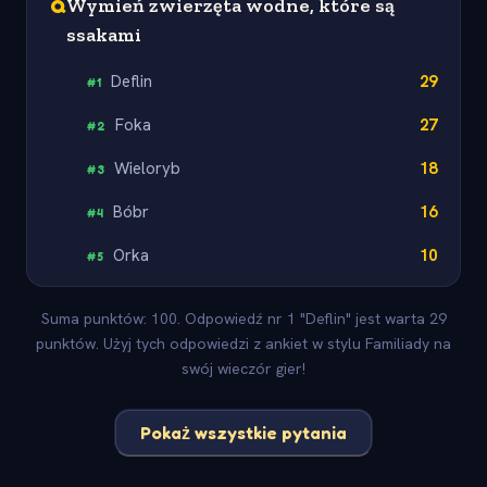
Q
Wymień zwierzęta wodne, które są
ssakami
Deflin
29
#
1
Foka
27
#
2
Wieloryb
18
#
3
Bóbr
16
#
4
Orka
10
#
5
Suma punktów: 100. Odpowiedź nr 1 "Deflin" jest warta 29
punktów. Użyj tych odpowiedzi z ankiet w stylu Familiady na
swój wieczór gier!
Pokaż wszystkie pytania