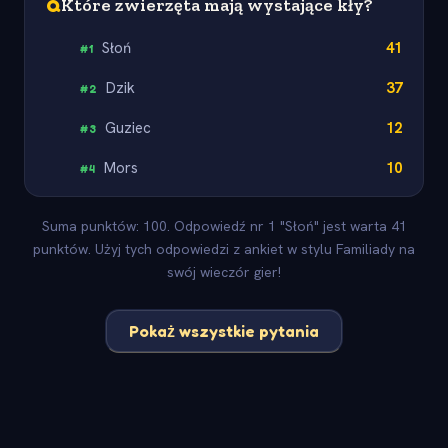
Q
Które zwierzęta mają wystające kły?
Słoń
41
#
1
Dzik
37
#
2
Guziec
12
#
3
Mors
10
#
4
Suma punktów: 100. Odpowiedź nr 1 "Słoń" jest warta 41
punktów. Użyj tych odpowiedzi z ankiet w stylu Familiady na
swój wieczór gier!
Pokaż wszystkie pytania