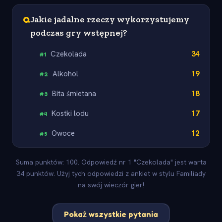
Q
Jakie jadalne rzeczy wykorzystujemy
podczas gry wstępnej?
Czekolada
34
#
1
Alkohol
19
#
2
Bita śmietana
18
#
3
Kostki lodu
17
#
4
Owoce
12
#
5
Suma punktów: 100. Odpowiedź nr 1 "Czekolada" jest warta
34 punktów. Użyj tych odpowiedzi z ankiet w stylu Familiady
na swój wieczór gier!
Pokaż wszystkie pytania