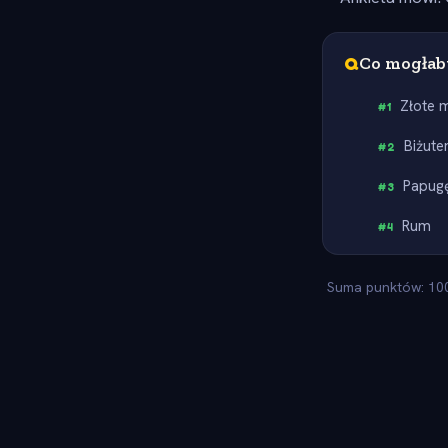
Q
Co mogłab
Złote 
#
1
Biżute
#
2
Papug
#
3
Rum
#
4
Suma punktów: 100.