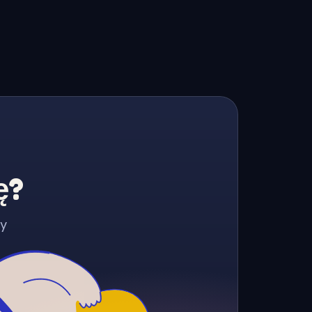
ę?
zy