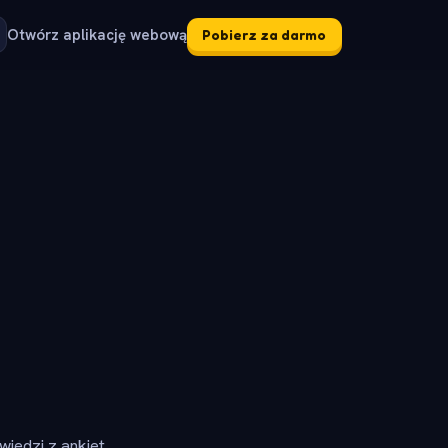
Otwórz aplikację webową
Pobierz za darmo
iedzi z ankiet.