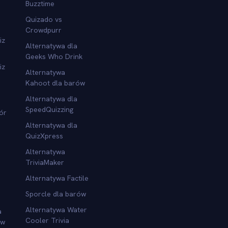
Buzztime
Quizado vs
Crowdpurr
iz
Alternatywa dla
Geeks Who Drink
iz
Alternatywa
Kahoot dla barów
Alternatywa dla
SpeedQuizzing
ór
Alternatywa dla
QuizXpress
Alternatywa
TriviaMaker
Alternatywa Factile
Sporcle dla barów
Alternatywa Water
a
Cooler Trivia
ów