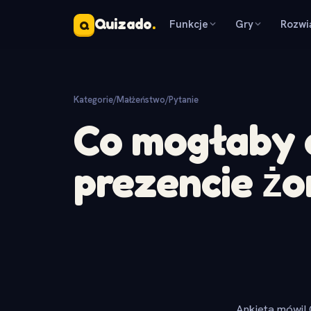
Quizado
.
Funkcje
Gry
Rozwi
Q
Kategorie
/
Małżeństwo
/
Pytanie
Co mogłaby 
prezencie żo
Ankieta mówi! 