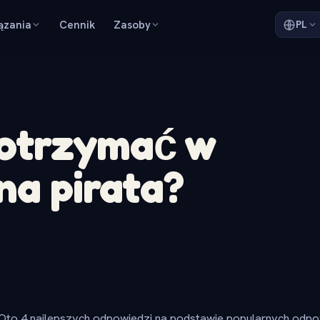
ązania
Cennik
Zasoby
PL
otrzymać w
na pirata?
Oto 4 najlepszych odpowiedzi na podstawie popularnych odpow