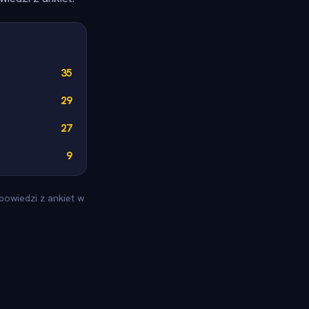
35
29
27
9
powiedzi z ankiet w