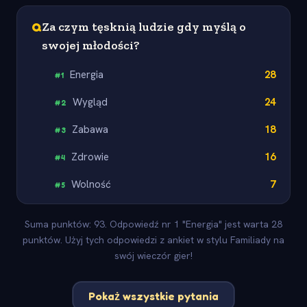
Q
Za czym tęsknią ludzie gdy myślą o
swojej młodości?
Energia
28
#
1
Wygląd
24
#
2
Zabawa
18
#
3
Zdrowie
16
#
4
Wolność
7
#
5
Suma punktów: 93. Odpowiedź nr 1 "Energia" jest warta 28
punktów. Użyj tych odpowiedzi z ankiet w stylu Familiady na
swój wieczór gier!
Pokaż wszystkie pytania