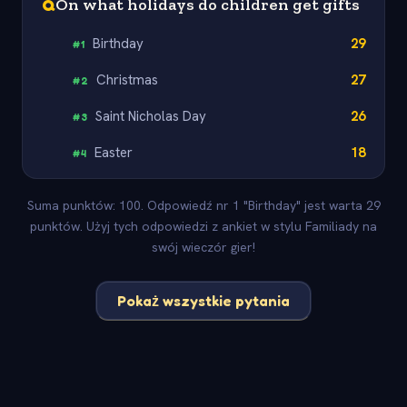
Q
On what holidays do children get gifts
Birthday
29
#
1
Christmas
27
#
2
Saint Nicholas Day
26
#
3
Easter
18
#
4
Suma punktów: 100. Odpowiedź nr 1 "Birthday" jest warta 29
punktów. Użyj tych odpowiedzi z ankiet w stylu Familiady na
swój wieczór gier!
Pokaż wszystkie pytania