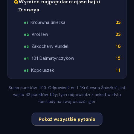
Q
Wymień najpopularniejsze bajki
Disneya
Królewna Śnieżka
33
#
1
Król lew
23
#
2
Zakochany Kundel
18
#
3
101 Dalmatyńczyków
15
#
4
Kopciuszek
11
#
5
Suma punktów: 100. Odpowiedź nr 1 "Królewna Śnieżka" jest
warta 33 punktów. Użyj tych odpowiedzi z ankiet w stylu
Familiady na swój wieczór gier!
Pokaż wszystkie pytania