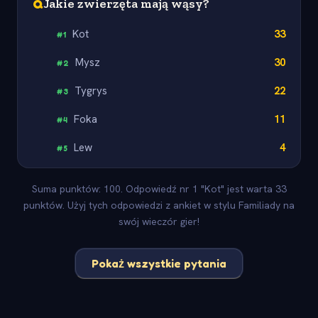
Q
Jakie zwierzęta mają wąsy?
Kot
33
#
1
Mysz
30
#
2
Tygrys
22
#
3
Foka
11
#
4
Lew
4
#
5
Suma punktów: 100. Odpowiedź nr 1 "Kot" jest warta 33
punktów. Użyj tych odpowiedzi z ankiet w stylu Familiady na
swój wieczór gier!
Pokaż wszystkie pytania