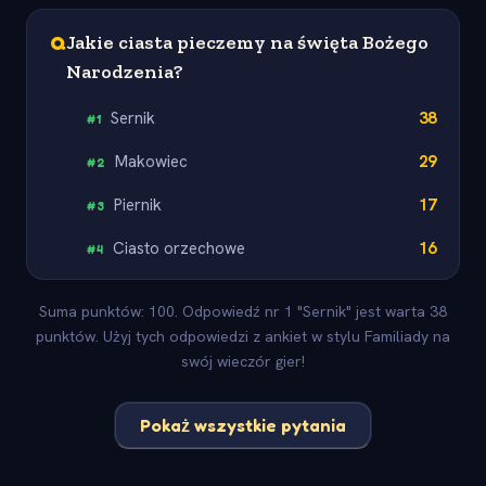
Q
Jakie ciasta pieczemy na święta Bożego
Narodzenia?
Sernik
38
#
1
Makowiec
29
#
2
Piernik
17
#
3
Ciasto orzechowe
16
#
4
Suma punktów: 100. Odpowiedź nr 1 "Sernik" jest warta 38
punktów. Użyj tych odpowiedzi z ankiet w stylu Familiady na
swój wieczór gier!
Pokaż wszystkie pytania