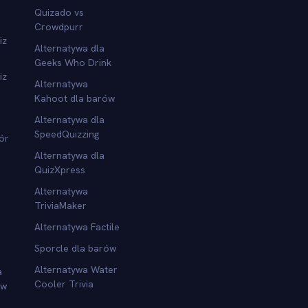
Quizado vs
Crowdpurr
iz
Alternatywa dla
Geeks Who Drink
iz
Alternatywa
Kahoot dla barów
Alternatywa dla
SpeedQuizzing
ór
Alternatywa dla
QuizXpress
Alternatywa
TriviaMaker
Alternatywa Factile
Sporcle dla barów
Alternatywa Water
a
Cooler Trivia
ów