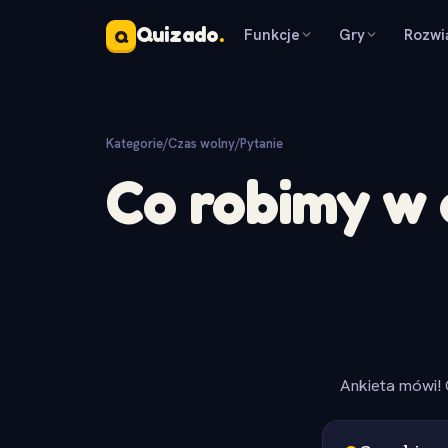
Quizado
.
Funkcje
Gry
Rozwi
Q
Kategorie
/
Czas wolny
/
Pytanie
Co robimy w 
Ankieta mówi! 