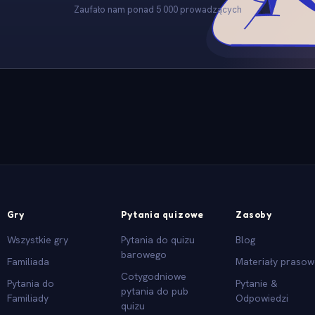
Zaufało nam ponad 5 000 prowadzących
Gry
Pytania quizowe
Zasoby
Wszystkie gry
Pytania do quizu
Blog
barowego
Familiada
Materiały praso
Cotygodniowe
Pytania do
Pytanie &
pytania do pub
Familiady
Odpowiedzi
quizu