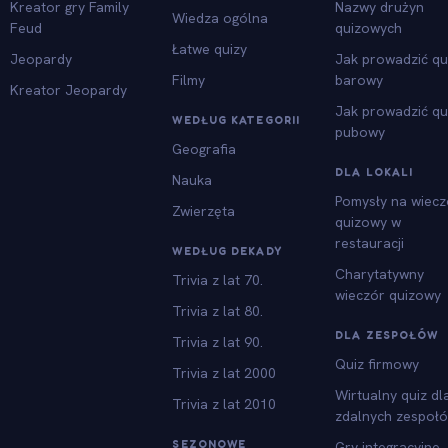
Kreator gry Family
Nazwy drużyn
Wiedza ogólna
Feud
quizowych
Łatwe quizy
Jeopardy
Jak prowadzić qu
Filmy
barowy
Kreator Jeopardy
Jak prowadzić qu
WEDŁUG KATEGORII
pubowy
Geografia
DLA LOKALI
Nauka
Pomysły na wiecz
Zwierzęta
quizowy w
restauracji
WEDŁUG DEKADY
Charytatywny
Trivia z lat 70.
wieczór quizowy
Trivia z lat 80.
DLA ZESPOŁÓW
Trivia z lat 90.
Quiz firmowy
Trivia z lat 2000
Wirtualny quiz dl
Trivia z lat 2010
zdalnych zespoł
SEZONOWE
Gry integracyjne