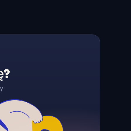
ę?
zy