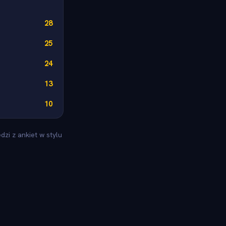
28
25
24
13
10
zi z ankiet w stylu