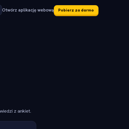
Otwórz aplikację webową
Pobierz za darmo
iedzi z ankiet.