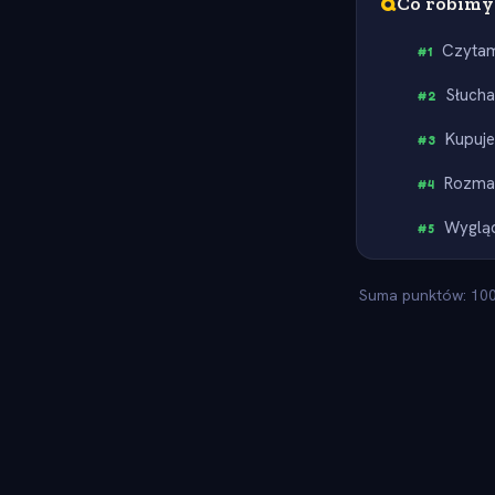
Q
Co robimy
Czyta
#
1
Słuch
#
2
Kupuje
#
3
Rozma
#
4
Wyglą
#
5
Suma punktów: 100.