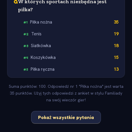
Q
W których sportach niezbędna jest
piłka?
Piłka nożna
35
#
1
Tenis
19
#
2
Siatkówka
18
#
3
Koszykówka
15
#
4
Piłka ręczna
13
#
5
Suma punktów: 100. Odpowiedź nr 1 "Piłka nożna" jest warta
35 punktów. Użyj tych odpowiedzi z ankiet w stylu Familiady
na swój wieczór gier!
Pokaż wszystkie pytania