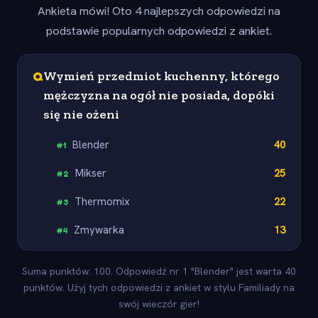
Ankieta mówi! Oto 4 najlepszych odpowiedzi na
podstawie popularnych odpowiedzi z ankiet.
Q
Wymień przedmiot kuchenny, którego
mężczyzna na ogół nie posiada, dopóki
się nie ożeni
Blender
40
#
1
Mikser
25
#
2
Thermomix
22
#
3
Zmywarka
13
#
4
Suma punktów: 100. Odpowiedź nr 1 "Blender" jest warta 40
punktów. Użyj tych odpowiedzi z ankiet w stylu Familiady na
swój wieczór gier!