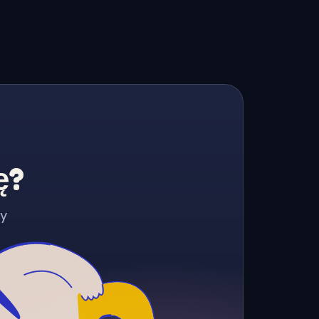
ę?
zy