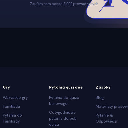
Zaufało nam ponad 5 000 prowadzących
Gry
Pytania quizowe
Zasoby
Wszystkie gry
Pytania do quizu
Blog
barowego
Familiada
Materiały praso
Cotygodniowe
Pytania do
Pytanie &
pytania do pub
Familiady
Odpowiedzi
quizu