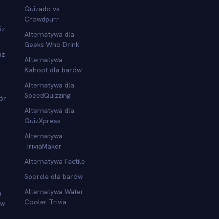
Quizado vs
Crowdpurr
iz
Alternatywa dla
Geeks Who Drink
iz
Alternatywa
Kahoot dla barów
Alternatywa dla
SpeedQuizzing
ór
Alternatywa dla
QuizXpress
Alternatywa
TriviaMaker
Alternatywa Factile
Sporcle dla barów
Alternatywa Water
a
Cooler Trivia
ów