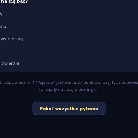
na się bać?
w
inu
wy o pracę
h zwierząt
 Odpowiedź nr 1 "Pająków" jest warta 27 punktów. Użyj tych odpowied
Familiady na swój wieczór gier!
Pokaż wszystkie pytania