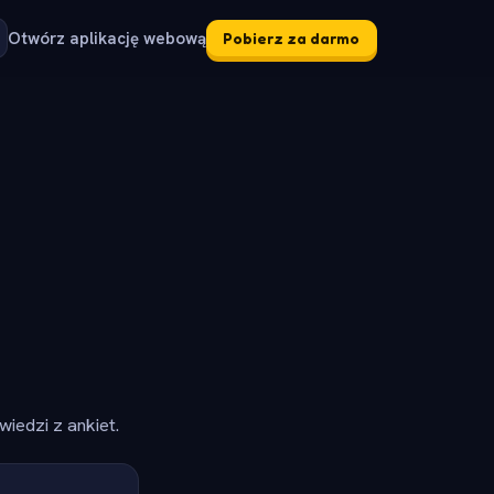
Otwórz aplikację webową
Pobierz za darmo
iedzi z ankiet.