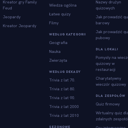
Kreator gry Family
Nazwy drużyn
Wiedza ogólna
Feud
quizowych
Łatwe quizy
Jeopardy
Jak prowadzić qu
Filmy
barowy
Kreator Jeopardy
Jak prowadzić qu
WEDŁUG KATEGORII
pubowy
Geografia
DLA LOKALI
Nauka
Pomysły na wiecz
Zwierzęta
quizowy w
restauracji
WEDŁUG DEKADY
Charytatywny
Trivia z lat 70.
wieczór quizowy
Trivia z lat 80.
DLA ZESPOŁÓW
Trivia z lat 90.
Quiz firmowy
Trivia z lat 2000
Wirtualny quiz dl
Trivia z lat 2010
zdalnych zespoł
SEZONOWE
Gry integracyjne