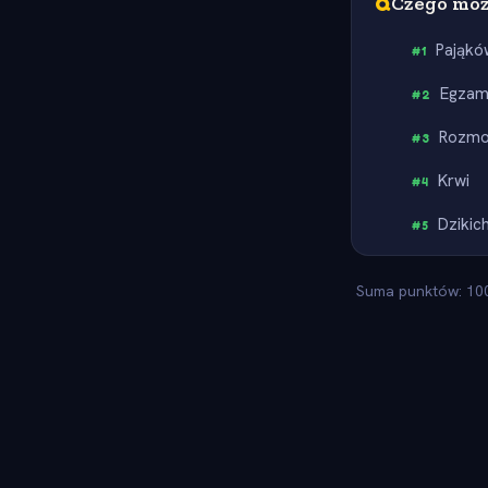
Q
Czego moż
Pająkó
#
1
Egzam
#
2
Rozmo
#
3
Krwi
#
4
Dzikic
#
5
Suma punktów: 100.