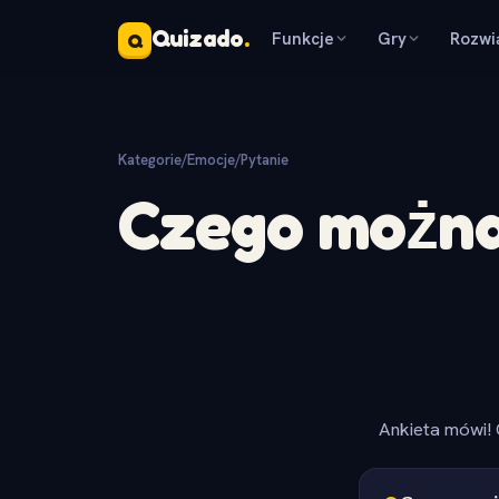
Quizado
.
Funkcje
Gry
Rozwi
Q
Kategorie
/
Emocje
/
Pytanie
Czego można
Ankieta mówi! 