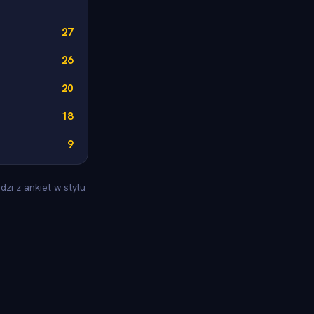
27
26
20
18
9
zi z ankiet w stylu