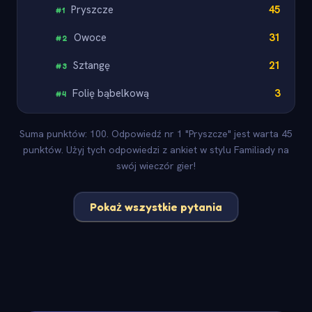
Pryszcze
45
#
1
Owoce
31
#
2
Sztangę
21
#
3
Folię bąbelkową
3
#
4
Suma punktów: 100. Odpowiedź nr 1 "Pryszcze" jest warta 45
punktów. Użyj tych odpowiedzi z ankiet w stylu Familiady na
swój wieczór gier!
Pokaż wszystkie pytania