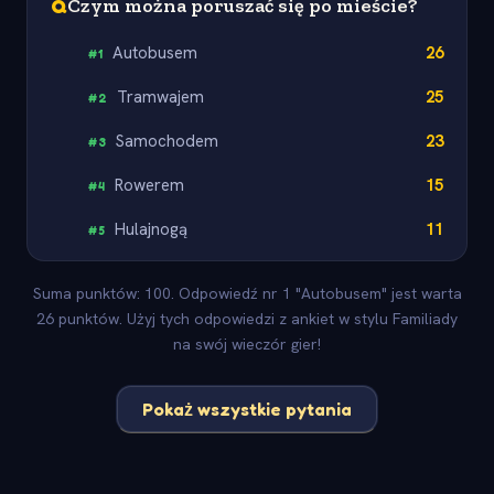
Q
Czym można poruszać się po mieście?
Autobusem
26
#
1
Tramwajem
25
#
2
Samochodem
23
#
3
Rowerem
15
#
4
Hulajnogą
11
#
5
Suma punktów: 100. Odpowiedź nr 1 "Autobusem" jest warta
26 punktów. Użyj tych odpowiedzi z ankiet w stylu Familiady
na swój wieczór gier!
Pokaż wszystkie pytania