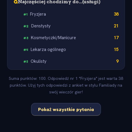
Q
Najczęściej chodzimy do...(usługi)
Fryzjera
38
#
1
Denstysty
21
#
2
Kosmetyczki/Manicure
17
#
3
Lekarza ogólnego
15
#
4
Okulisty
9
#
5
Suma punktów: 100. Odpowiedź nr 1 "Fryzjera" jest warta 38
punktów. Użyj tych odpowiedzi z ankiet w stylu Familiady na
swój wieczór gier!
Pokaż wszystkie pytania