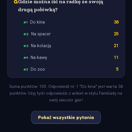
Q
Gdzie można iść na radkę ze swoją
drugą połówką?
Do kina
38
#
1
Na spacer
25
#
2
Na kolację
21
#
3
Na kawę
11
#
4
Do zoo
5
#
5
Suma punktów: 100. Odpowiedź nr 1 "Do kina" jest warta 38
punktów. Użyj tych odpowiedzi z ankiet w stylu Familiady na
swój wieczór gier!
Pokaż wszystkie pytania