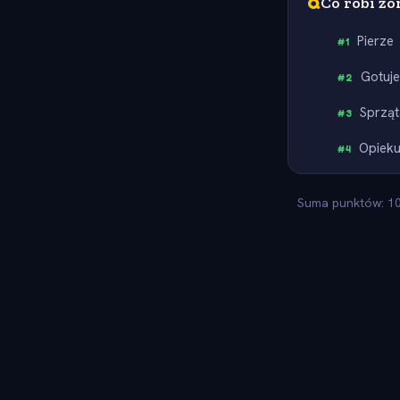
Q
Co robi ż
Pierze
#
1
Gotuj
#
2
Sprząt
#
3
Opieku
#
4
Suma punktów: 100