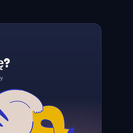
ę?
zy