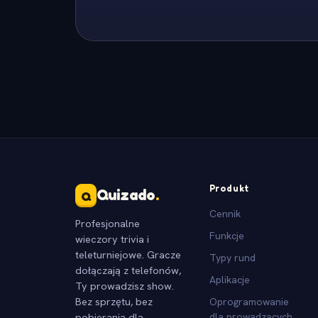
Produkt
Quizado
.
Q
Cennik
Profesjonalne
Funkcje
wieczory trivia i
teleturniejowe. Gracze
Typy rund
dołączają z telefonów,
Aplikacje
Ty prowadzisz show.
Bez sprzętu, bez
Oprogramowanie
pobierania dla
dla prowadzących