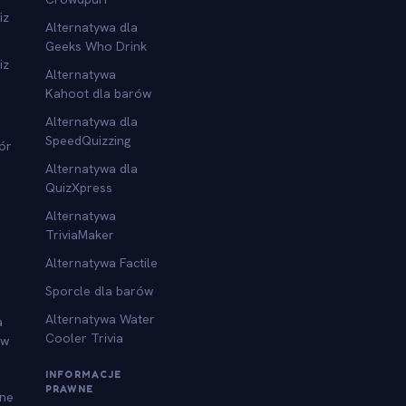
iz
Alternatywa dla
Geeks Who Drink
iz
Alternatywa
Kahoot dla barów
Alternatywa dla
SpeedQuizzing
ór
Alternatywa dla
QuizXpress
Alternatywa
TriviaMaker
Alternatywa Factile
Sporcle dla barów
Alternatywa Water
a
Cooler Trivia
ów
INFORMACJE
PRAWNE
jne