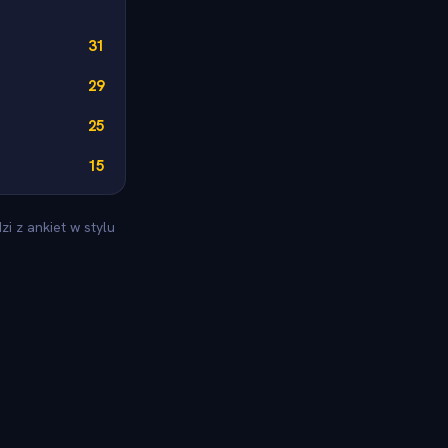
31
29
25
15
i z ankiet w stylu