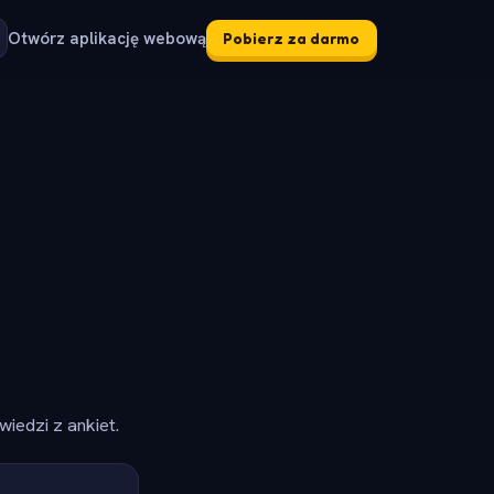
Otwórz aplikację webową
Pobierz za darmo
iedzi z ankiet.