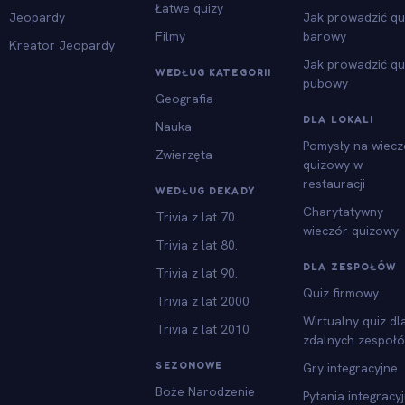
Łatwe quizy
Jeopardy
Jak prowadzić qu
Filmy
barowy
Kreator Jeopardy
Jak prowadzić qu
WEDŁUG KATEGORII
pubowy
Geografia
DLA LOKALI
Nauka
Pomysły na wiecz
Zwierzęta
quizowy w
restauracji
WEDŁUG DEKADY
Charytatywny
Trivia z lat 70.
wieczór quizowy
Trivia z lat 80.
DLA ZESPOŁÓW
Trivia z lat 90.
Quiz firmowy
Trivia z lat 2000
Wirtualny quiz dl
Trivia z lat 2010
zdalnych zespoł
SEZONOWE
Gry integracyjne
Boże Narodzenie
Pytania integracy