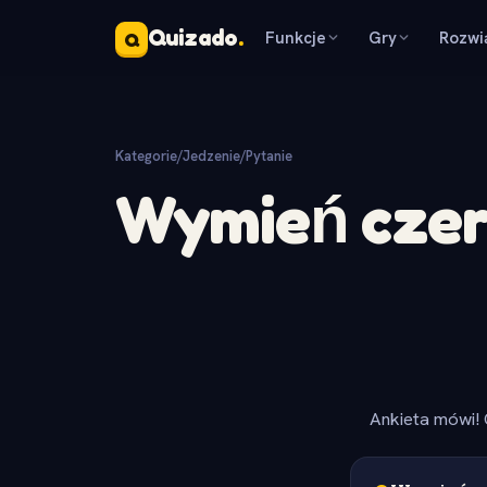
Quizado
.
Funkcje
Gry
Rozwi
Q
Kategorie
/
Jedzenie
/
Pytanie
Wymień cze
Ankieta mówi! 