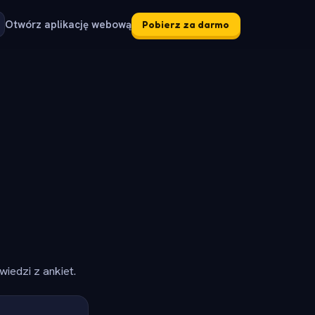
Otwórz aplikację webową
Pobierz za darmo
iedzi z ankiet.