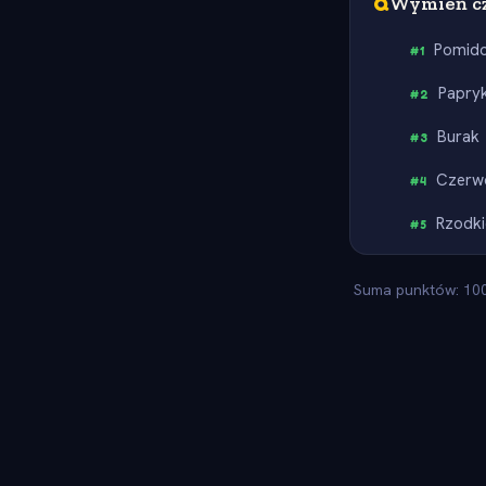
Q
Wymień c
Pomid
#
1
Papry
#
2
Burak
#
3
Czerw
#
4
Rzodk
#
5
Suma punktów: 100.