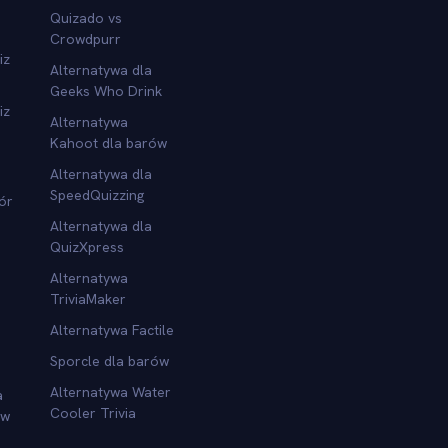
Quizado vs
Crowdpurr
iz
Alternatywa dla
Geeks Who Drink
iz
Alternatywa
Kahoot dla barów
Alternatywa dla
SpeedQuizzing
ór
Alternatywa dla
QuizXpress
Alternatywa
TriviaMaker
Alternatywa Factile
Sporcle dla barów
Alternatywa Water
a
Cooler Trivia
ów