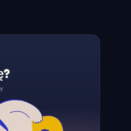
ę?
zy