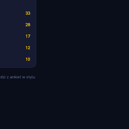
33
28
17
12
10
zi z ankiet w stylu