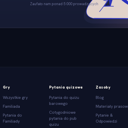
Zaufało nam ponad 5 000 prowadzących
Gry
Pytania quizowe
Zasoby
Wszystkie gry
Pytania do quizu
Blog
barowego
Familiada
Materiały praso
Cotygodniowe
Pytania do
Pytanie &
pytania do pub
Familiady
Odpowiedzi
quizu