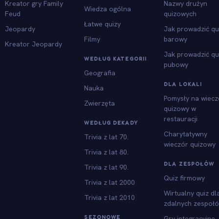
Kreator gry Family
Nazwy drużyn
Wiedza ogólna
Feud
quizowych
Łatwe quizy
Jeopardy
Jak prowadzić qu
Filmy
barowy
Kreator Jeopardy
Jak prowadzić qu
WEDŁUG KATEGORII
pubowy
Geografia
DLA LOKALI
Nauka
Pomysły na wiecz
Zwierzęta
quizowy w
restauracji
WEDŁUG DEKADY
Charytatywny
Trivia z lat 70.
wieczór quizowy
Trivia z lat 80.
DLA ZESPOŁÓW
Trivia z lat 90.
Quiz firmowy
Trivia z lat 2000
Wirtualny quiz dl
Trivia z lat 2010
zdalnych zespoł
SEZONOWE
Gry integracyjne