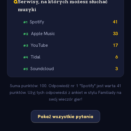
Q
Serwisy, na których możesz słuchać
muzyki
Spotify
41
#
1
Apple Music
33
#
2
YouTube
17
#
3
Tidal
6
#
4
Soundcloud
3
#
5
Suma punktów: 100. Odpowiedź nr 1 "Spotify" jest warta 41
punktów. Użyj tych odpowiedzi z ankiet w stylu Familiady na
swój wieczór gier!
Pokaż wszystkie pytania