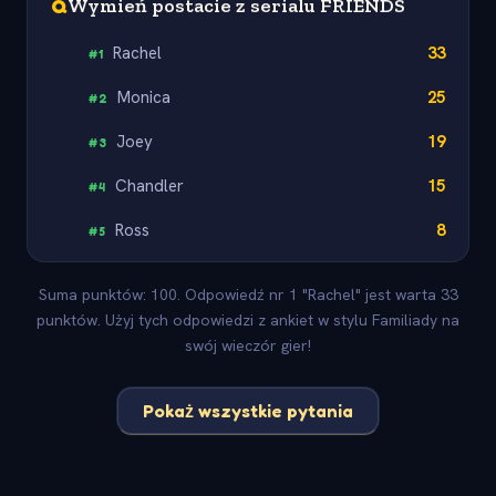
Q
Wymień postacie z serialu FRIENDS
Rachel
33
#
1
Monica
25
#
2
Joey
19
#
3
Chandler
15
#
4
Ross
8
#
5
Suma punktów: 100. Odpowiedź nr 1 "Rachel" jest warta 33
punktów. Użyj tych odpowiedzi z ankiet w stylu Familiady na
swój wieczór gier!
Pokaż wszystkie pytania