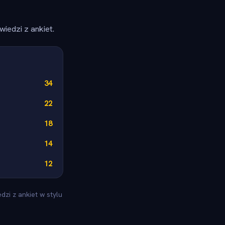
iedzi z ankiet.
34
22
18
14
12
zi z ankiet w stylu