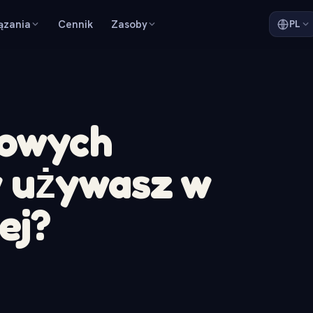
ązania
Cennik
Zasoby
PL
lowych
 używasz w
ej?