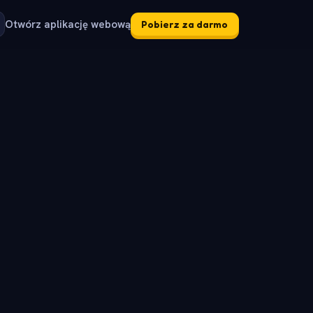
Otwórz aplikację webową
Pobierz za darmo