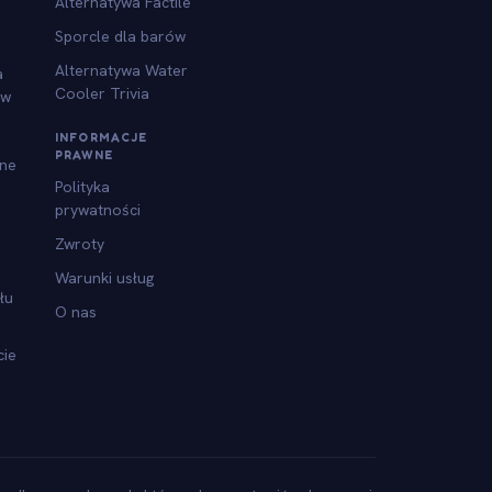
Alternatywa Factile
Sporcle dla barów
Alternatywa Water
a
Cooler Trivia
ów
INFORMACJE
PRAWNE
jne
Polityka
prywatności
Zwroty
Warunki usług
łu
O nas
cie