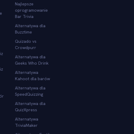
Najlepsze
oprogramowanie
we
Bar Trivia
Alternatywa dla
Buzztime
Quizado vs
Crowdpurr
iz
Alternatywa dla
Geeks Who Drink
iz
Alternatywa
Kahoot dla barów
Alternatywa dla
SpeedQuizzing
ór
Alternatywa dla
QuizXpress
Alternatywa
TriviaMaker