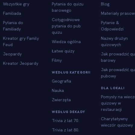
Wszystkie gry
Pytania do quizu
Blog
barowego
Familiada
Materiały praso
Cotygodniowe
Pytania do
Pytanie &
pytania do pub
Familiady
Odpowiedzi
quizu
Kreator gry Family
Nazwy drużyn
Wiedza ogólna
Feud
quizowych
Łatwe quizy
Jeopardy
Jak prowadzić qu
Filmy
barowy
Kreator Jeopardy
Jak prowadzić qu
WEDŁUG KATEGORII
pubowy
Geografia
DLA LOKALI
Nauka
Pomysły na wiecz
Zwierzęta
quizowy w
restauracji
WEDŁUG DEKADY
Charytatywny
Trivia z lat 70.
wieczór quizowy
Trivia z lat 80.