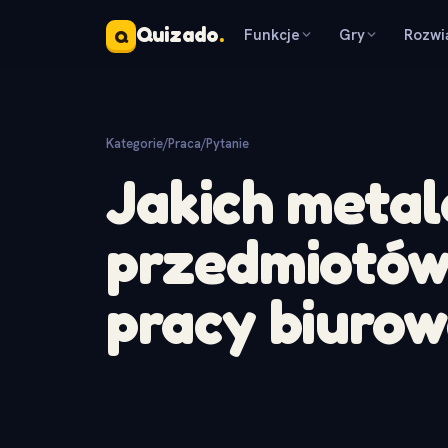
Quizado
.
Funkcje
Gry
Rozwi
Q
Kategorie
/
Praca
/
Pytanie
Jakich meta
przedmiotów
pracy biurow