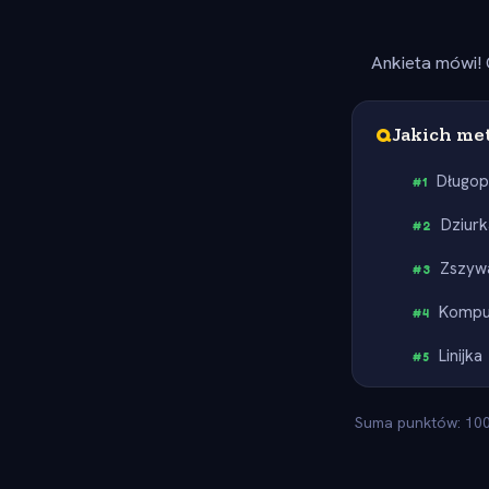
Ankieta mówi! 
Q
Jakich me
Długop
#
1
Dziur
#
2
Zszyw
#
3
Kompu
#
4
Linijka
#
5
Suma punktów: 100.