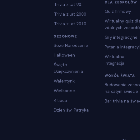
DLA ZESPOŁÓW
Trivia z lat 90.
Quiz firmowy
Trivia z lat 2000
Wirtualny quiz dl
Trivia z lat 2010
zdalnych zespoł
SEZONOWE
Gry integracyjne
Boże Narodzenie
Pytania integracy
Halloween
Wirtualna
integracja
Święto
Dziękczynienia
WOKÓŁ ŚWIATA
Walentynki
Budowanie zespo
Wielkanoc
na całym świecie
4 lipca
Bar trivia na świe
Dzień św. Patryka