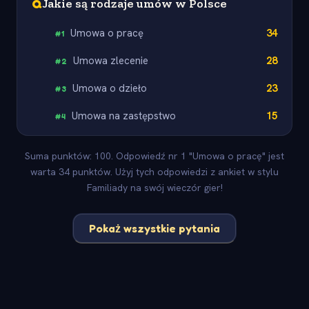
Q
Jakie są rodzaje umów w Polsce
Umowa o pracę
34
#
1
Umowa zlecenie
28
#
2
Umowa o dzieło
23
#
3
Umowa na zastępstwo
15
#
4
Suma punktów: 100. Odpowiedź nr 1 "Umowa o pracę" jest
warta 34 punktów. Użyj tych odpowiedzi z ankiet w stylu
Familiady na swój wieczór gier!
Pokaż wszystkie pytania