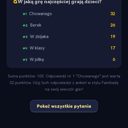
Q
W jaką grę najczęściej grają dzieci?
Chowanego
32
#
1
Berek
26
#
2
W zbijaka
19
#
3
W klasy
17
#
4
W piłkę
6
#
5
Suma punktów: 100. Odpowiedź nr 1 "Chowanego" jest warta
32 punktów. Użyj tych odpowiedzi z ankiet w stylu Familiady
na swój wieczór gier!
Pokaż wszystkie pytania