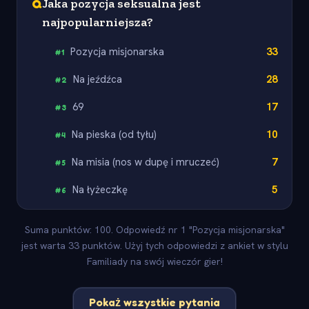
Q
Jaka pozycja seksualna jest
najpopularniejsza?
Pozycja misjonarska
33
#
1
Na jeźdźca
28
#
2
69
17
#
3
Na pieska (od tyłu)
10
#
4
Na misia (nos w dupę i mruczeć)
7
#
5
Na łyżeczkę
5
#
6
Suma punktów: 100. Odpowiedź nr 1 "Pozycja misjonarska"
jest warta 33 punktów. Użyj tych odpowiedzi z ankiet w stylu
Familiady na swój wieczór gier!
Pokaż wszystkie pytania