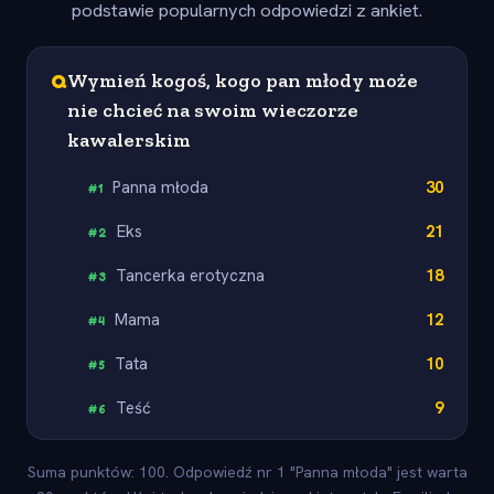
podstawie popularnych odpowiedzi z ankiet.
Q
Wymień kogoś, kogo pan młody może
nie chcieć na swoim wieczorze
kawalerskim
Panna młoda
30
#
1
Eks
21
#
2
Tancerka erotyczna
18
#
3
Mama
12
#
4
Tata
10
#
5
Teść
9
#
6
Suma punktów: 100. Odpowiedź nr 1 "Panna młoda" jest warta