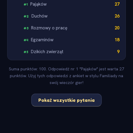
Pająków
27
#
1
Duchów
26
#
2
Rozmowy o pracę
20
#
3
Egzaminów
18
#
4
Dzikich zwierząt
9
#
5
Suma punktów: 100. Odpowiedź nr 1 "Pająków" jest warta 27
punktów. Użyj tych odpowiedzi z ankiet w stylu Familiady na
swój wieczór gier!
Pokaż wszystkie pytania